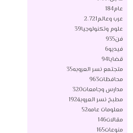
عام
184
عرب وعالم
2٬721
علوم وتكنولوجيا
39
فن
935
فيديو
6
قضايا
94
متجتمع نسر العروبه
35
محافظات
963
مدارس وجامعات
320
مطبخ نسر العروبة
192
معلومات عامه
52
مقالات
146
منوعات
165