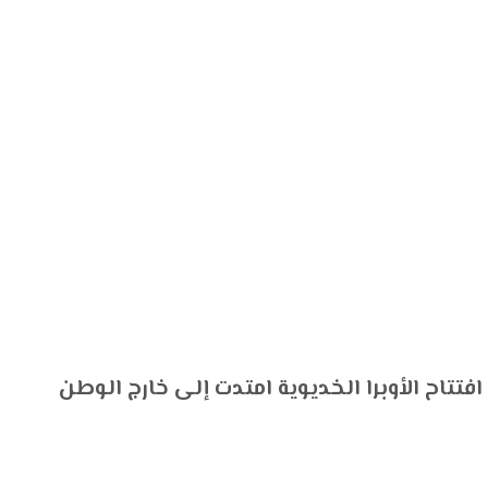
حتفالات بمرور 150 عاماً على افتتاح الأوبرا الخديوية امتدت إلى خارج الوطن