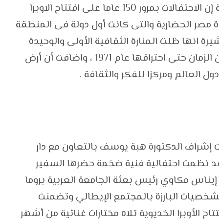
قالت الدكتورة إيناس عبد الدايم وزير الثقافة إن الاحتفالات بمرور 150 عاما على افتتاح الاوبرا
ادة مصر الحضارية والتى كانت أول دولة فى المنطقة
شيرة انها ظلت المنارة الثقافية الأولى والوحيدة
فى الشرق الأوسط طوال ما يزيد عن قرن من الزمان حتى احتراقها عام 1971 ، واضافت أن أرض
 العالم ومركزا للفكر والثقافة .
ت إشراف الدكتورة هبة يوسف بالتعاون مع دار
ر قد نظمت احتفالية فنية ضخمة حضرها السفير
يناس مكاوي رئيس بعثة الجامعة العربية بروما
لشخصيات البارزة بالمجتمع الإيطالي وتضمنت
اح الأوبرا الخديوية تلاه مختارات غنائية من أشهر