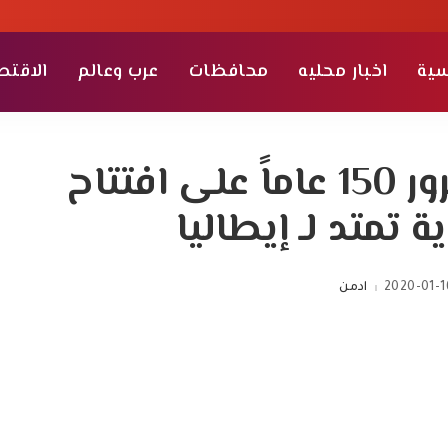
سية
اخبار محليه
محافظات
عرب وعالم
الاقتص
احتفالات الثقافة بمرور 150 عاماً على افتتاح
ية تمتد لـ إيطاليا
2020-01-1
ادمن
Posted
by