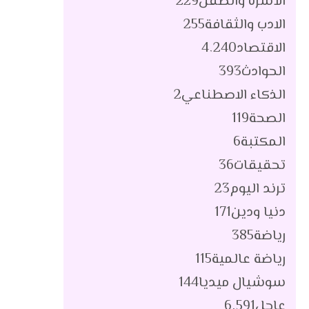
الأسرة والطفل
229
الادب والثقافة
255
الاقتصاد
4٬240
الحوادث
393
الذكاء الاصطناعي
2
الصحة
119
المكتبة
6
تحقيقات
36
ترند اليوم
23
دنيا ودين
171
رياضة
385
رياضة عالمية
115
سوشيال ميديا
144
عاجل
6٬591