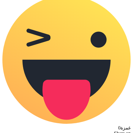
غمزة
0