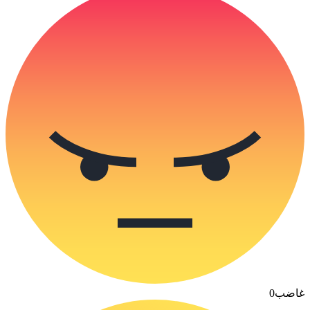
غاضب
0