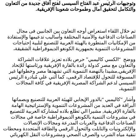
وتوجيهات الرئيس عبد الفتاح السيسى لفتح آفاق جديدة من التعاون
والتكامل لتحقيق آمال وطموحات شعوبنا الإفريقية.
تم خلال اللقاء استعراض أوجه التعاون بين الجانبين فى مجال
الصناعات الدفاعية والأمنية المختلفة وأساليب تدعيمها والإستفادة
من الإمكانيات المتطورة بالهيئة العربية للتصنيع لتلبية إحتياجات
المشروعات التنموية بجمهورية الكونغو الديموقراطية الشقيقة
.
ووضح “الكسي كاليمبي” حرص بلاده تعزيز علاقات الشراكة
والتعاون مع مصر كدولة رائدة بالقارة الإفريقية ورئاستها للإتحاد
الإفريقي,مشيدا بالنهضة التنموية التي تشهدها مصر وخطواتها غير
المسبوقة للتحول للإقتصاد الرقمى، كما أثني علي مُبادرة الرئيس
السيسي لدعم الشراكة المصرية الإفريقية في كافة المجالات
التنموية
.
وأشار “كاليمبي “بالدور الإيجابي للهيئة العربية للتصنيع وبصماتها
البراقة في العديد من المشروعات التنموية والإستراتيجية الهامة
بالقارة الإفريقية, مشيرا الي تطلع بلاده لمشاركة العربية للتصنيع
في مشروعات التنمية بالكونغو الديموقراطية خاصة في مجالات
الصناعات الدفاعية والعربات المدرعة ومجالات الإتصالات
والإلكترونيات والتابلت والتحول الرقمي والطاقة المتجددة ومحطات
تنقية مياه الشرب والصرف الصحي ومشروعات النقل الكهربائي