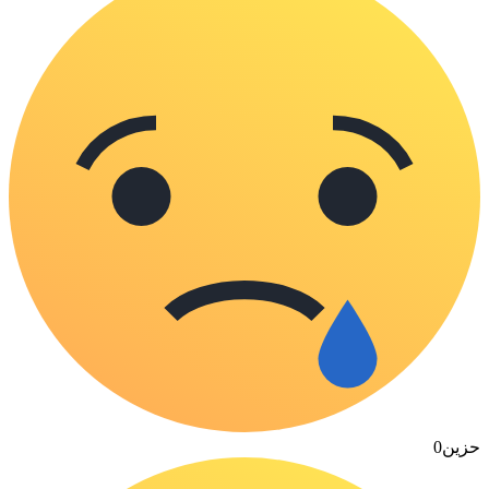
حزين
0