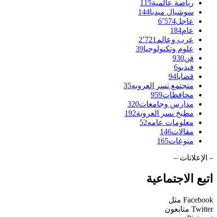
رياضة عالمية
115
سوشيال ميديا
144
عاجل
6٬574
عام
184
عرب وعالم
2٬721
علوم وتكنولوجيا
39
فن
930
فيديو
6
قضايا
94
متجتمع نسر العروبه
35
محافظات
959
مدارس وجامعات
320
مطبخ نسر العروبة
192
معلومات عامه
52
مقالات
146
منوعات
165
– الإعلانات –
اتبع الاجتماعية
Facebook
مثل
Twitter
متابعون