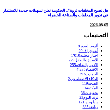
هل تصبح المخلفات ثروة؟.. الحكومة تعلن تسهيلات جديدة للاستثمار
في تدوير المخلفات والصناعة الخضراء
2026-08-05
التصنيفات
ألبوم الصور
8
أنفوجراف
29
اخبار محليه
1٬010
الأسرة والطفل
229
الادب والثقافة
255
الاقتصاد
4٬235
الحوادث
393
الذكاء الاصطناعي
2
الصحة
119
المكتبة
6
تحقيقات
36
ترند اليوم
23
دنيا ودين
171
رياضة
385