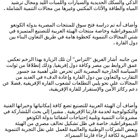
الذكي والسكك الحديدية والسيارات واللمبات الليد ومجال ترشيد
المياه والطاقة والأثاث المكتبي وغيرها من مجالات التنمية الشاملة
.
وأضاف أنه تم دراسة فتح سوق للمنتجات المصرية بدولة الكونغو
الديموقراطية وخاصة منتجات الهيئة العربية للتصنيع المتميزة في
شتي المجالات التنموية كخطوة هامة في طريق التعاون البناء بين
دول القارة
.
من جانبه أشار الفريق “التراس” أن تلك الزيارة بهذا الزخم تعكس
عمق الروابط بين مصر وكافة دول إفريقيا, وذلك إنطلاقا من ثوابت
السياسة الخارجية المصرية التي تحرص علي أهمية مد جسور
التقارب والتعاون بين دول القارة وإعادة الدفء في العديد من
المجالات علي نحو يلبي التطلعات لشعوب القارة الإفريقية ,فضلا عن
دعم ركائز الأمن والإستقرار للقارة الإفريقية
.
وأضاف أن الهيئة العربية للتصنيع تضع كافة إمكانياتها وخبراتها الفنية
والتكنولوجية لخدمة قارتنا الإفريقية , مشيرا إلي بحث المُشاركة في
مشروعات التنمية وتلبية إحتياجات أشقائنا بدولة الكونغو
الديموقراطية, خاصة في ظل تشكيل تحالف مصري من الهيئة
وبعض الشركات الوطنية والعالمية للعمل علي نقل التجربة التنموية
المصرية لكافة أرجاء قارتنا السمراء
.