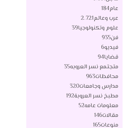
عام
184
عرب وعالم
2٬721
علوم وتكنولوجيا
39
فن
935
فيديو
6
قضايا
94
متجتمع نسر العروبه
35
محافظات
963
مدارس وجامعات
320
مطبخ نسر العروبة
192
معلومات عامه
52
مقالات
146
منوعات
165