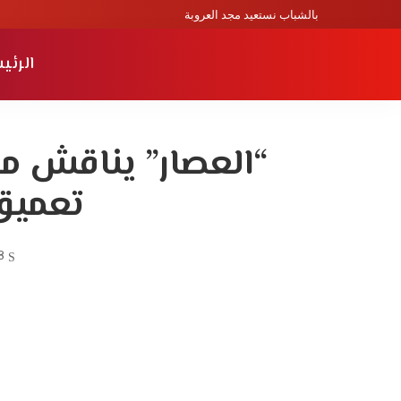
بالشباب نستعيد مجد العروبة
الرئي
“العصار” يناقش مع
تعميق
8