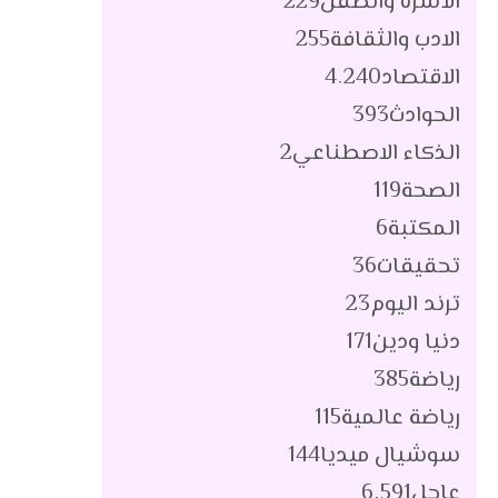
الأسرة والطفل
229
الادب والثقافة
255
الاقتصاد
4٬240
الحوادث
393
الذكاء الاصطناعي
2
الصحة
119
المكتبة
6
تحقيقات
36
ترند اليوم
23
دنيا ودين
171
رياضة
385
رياضة عالمية
115
سوشيال ميديا
144
عاجل
6٬591