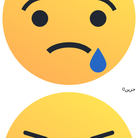
حزين
0