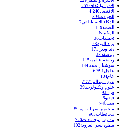
الأسرة والطفل
229
الادب والثقافة
255
الاقتصاد
4٬240
الحوادث
393
الذكاء الاصطناعي
2
الصحة
119
المكتبة
6
تحقيقات
36
ترند اليوم
23
دنيا ودين
171
رياضة
385
رياضة عالمية
115
سوشيال ميديا
144
عاجل
6٬591
عام
184
عرب وعالم
2٬721
علوم وتكنولوجيا
39
فن
935
فيديو
6
قضايا
94
متجتمع نسر العروبه
35
محافظات
963
مدارس وجامعات
320
مطبخ نسر العروبة
192