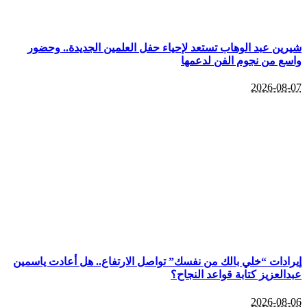
شيرين عبد الوهاب تستعد لإحياء حفل العلمين الجديدة.. وحضور
واسع من نجوم الفن لدعمها
2026-08-07
إيرادات “خلي بالك من نفسك” تواصل الارتفاع.. هل أعادت ياسمين
عبدالعزيز كتابة قواعد النجاح؟
2026-08-06