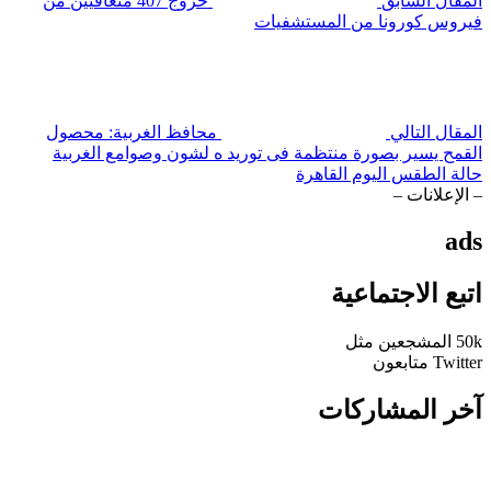
المقال السابق
خروج 407 متعافيين من
فيروس كورونا من المستشفيات
المقال التالي
محافظ الغربية: محصول
القمح يسير بصورة منتظمة فى توريد ه لشون وصوامع الغربية
حالة الطقس اليوم القاهرة
– الإعلانات –
ads
اتبع الاجتماعية
50k
المشجعين
مثل
Twitter
متابعون
آخر المشاركات