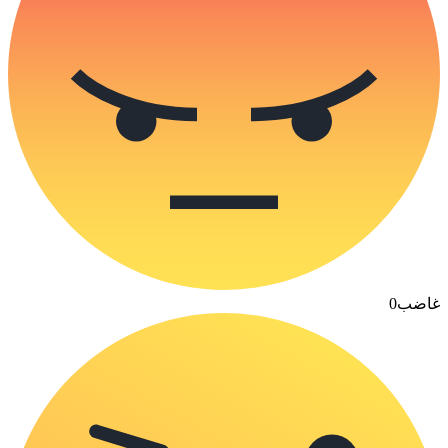
غاضب
0