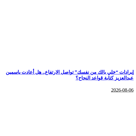
إيرادات “خلي بالك من نفسك” تواصل الارتفاع.. هل أعادت ياسمين
عبدالعزيز كتابة قواعد النجاح؟
2026-08-06