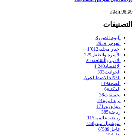
2026-08-06
التصنيفات
ألبوم الصور
8
أنفوجراف
29
اخبار محليه
1٬012
الأسرة والطفل
229
الادب والثقافة
255
الاقتصاد
4٬240
الحوادث
393
الذكاء الاصطناعي
2
الصحة
119
المكتبة
6
تحقيقات
36
ترند اليوم
23
دنيا ودين
171
رياضة
385
رياضة عالمية
115
سوشيال ميديا
144
عاجل
6٬589
عام
184