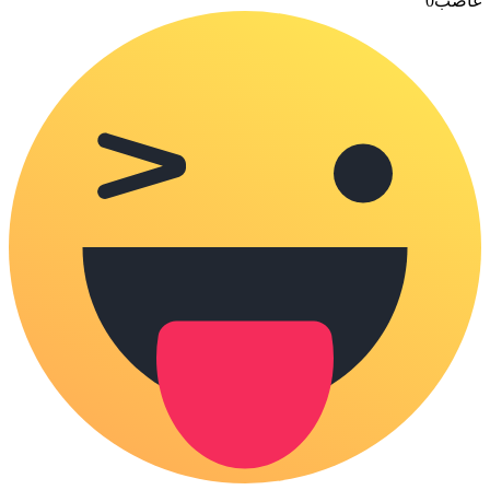
غاضب
0