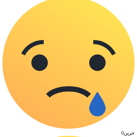
حزين
0