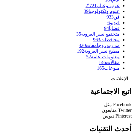
عرب وعالم
2٬721
علوم وتكنولوجيا
39
فن
933
فيديو
6
قضايا
94
متجتمع نسر العروبه
35
محافظات
963
مدارس وجامعات
320
مطبخ نسر العروبة
192
معلومات عامه
52
مقالات
146
منوعات
165
– الإعلانات –
اتبع الاجتماعية
Facebook
مثل
Twitter
متابعون
Pinterest
دبوس
أحدث التقنيات