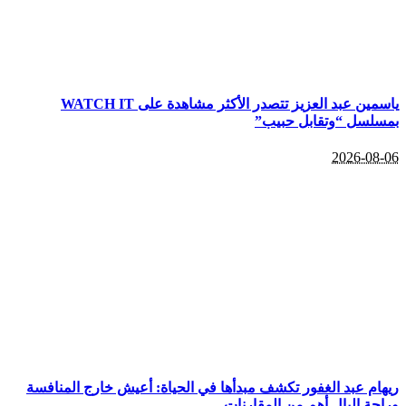
ياسمين عبد العزيز تتصدر الأكثر مشاهدة على WATCH IT
بمسلسل “وتقابل حبيب”
2026-08-06
ريهام عبد الغفور تكشف مبدأها في الحياة: أعيش خارج المنافسة
وراحة البال أهم من المقارنات