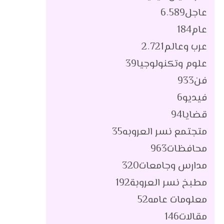
عاجل
6٬589
عام
184
عرب وعالم
2٬721
علوم وتكنولوجيا
39
فن
933
فيديو
6
قضايا
94
متجتمع نسر العروبه
35
محافظات
963
مدارس وجامعات
320
مطبخ نسر العروبة
192
معلومات عامه
52
مقالات
146