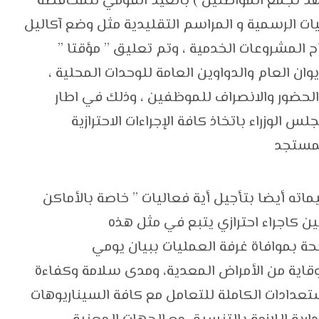
 تشهد تجمع المواطنين ) بالعيد القومي للمحافظة
يات الرسمية و المراسم التقليدية مثل وضع آكاليل
ح المشروعات الخدمية ، وتم تعليق ” مؤقتا ”
وان العام والدواوين العامة للوحدات المحلية ،
الحضور والانصراف للموظفين ، وذلك في اطار
لوزراء باتخاذ كافة الإجراءات الاحترازية
لمستجد
ه أيضا بتأجيل أية فعاليات ” خاصة بالأماكن
 كاجراء احترازي يتبع في مثل هذه
حة بموافاة غرفة العمليات ببيان يومي
وقاية من الأمراض المعدية، ومدى سلامة وكفاءة
تعدادات الكاملة للتعامل مع كافة السيناريوهات