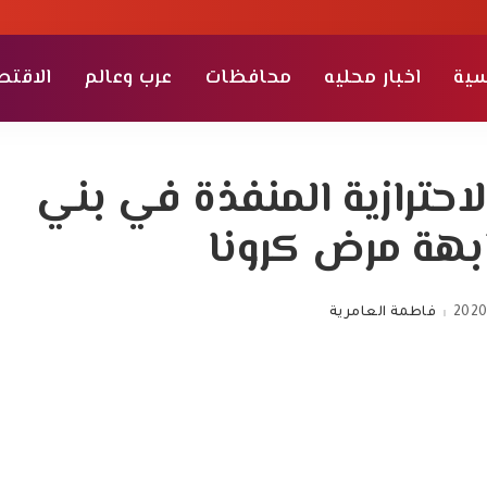
سية
اخبار محليه
محافظات
عرب وعالم
الاقتص
احترازية المنفذة في بني
هة مرض كرونا
2020
فاطمة العامرية
Posted
by