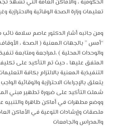
الحكومية ، والأماكن العامة التي تشهد تجم
تعليمات وزارة الصحة الوقائية والاحترازية وغي
ومن جانبه أشار الدكتور عاصم سلامة نائب
“أمس ” بالجهات المعنية ( الصحة ، الأوقاف ، 
والوحدات المحلية ) ،لمراجعة ومتابعة تنفيذ 
المتفق عليها ، حيث تم التأكيد على تكليف
التنفيذية المعنية بالالتزام بكافة التعليمات
يتعلق بالإجراءات الاحترازية والوقائية الوا
شملت التأكيد على ضرورة تطهير مبني المحا
ووضع مطهرات في أماكن ظاهرة والتنبيه على
ملصقات وإرشادات التوعية في الأماكن العام
والمدراس والجامعات