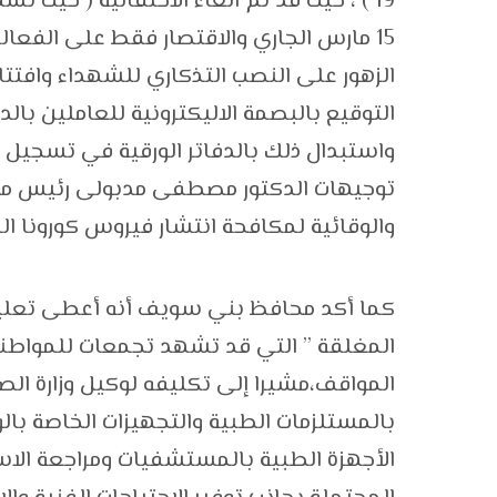
19 ) ، حيث قد تم الغاء الاحتفالية ( حيث
15 مارس الجاري والاقتصار فقط على الفعال
الزهور على النصب التذكاري للشهداء وافتتا
التوقيع بالبصمة الاليكترونية للعاملين بالدي
واستبدال ذلك بالدفاتر الورقية في تسجيل 
توجيهات الدكتور مصطفى مدبولى رئيس مجلس ا
والوقائية لمكافحة انتشار فيروس كورونا ا
كما أكد محافظ بني سويف أنه أعطى تعليمات
المغلقة ” التي قد تشهد تجمعات للمواطنين
المواقف،مشيرا إلى تكليفه لوكيل وزارة الص
بالمستلزمات الطبية والتجهيزات الخاصة بال
الأجهزة الطبية بالمستشفيات ومراجعة الاس