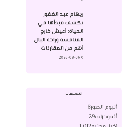
ريهام عبد الغفور
تكشف مبدأها في
الحياة: أعيش خارج
المنافسة وراحة البال
أهم من المقارنات
2026-08-06
التصنيفات
ألبوم الصور
8
أنفوجراف
29
اخبار محليه
1٬012