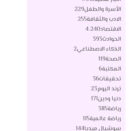
الأسرة والطفل
229
الادب والثقافة
255
الاقتصاد
4٬240
الحوادث
393
الذكاء الاصطناعي
2
الصحة
119
المكتبة
6
تحقيقات
36
ترند اليوم
23
دنيا ودين
171
رياضة
385
رياضة عالمية
115
سوشيال ميديا
144