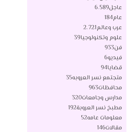
عاجل
6٬589
عام
184
عرب وعالم
2٬721
علوم وتكنولوجيا
39
فن
933
فيديو
6
قضايا
94
متجتمع نسر العروبه
35
محافظات
963
مدارس وجامعات
320
مطبخ نسر العروبة
192
معلومات عامه
52
مقالات
146