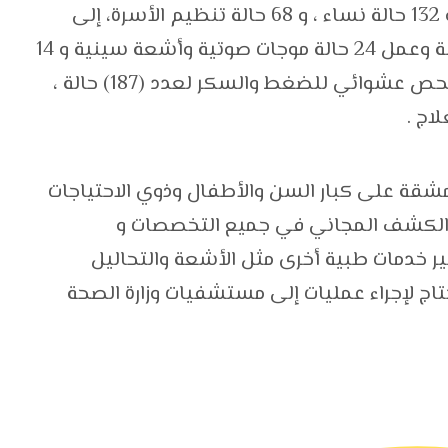
حالة قلب،151 انف وأذن ، و 85 حالة أسنان ، و 132 حالة نساء ، و 68 حالة تنظيم الأسرة، إلى
جانب أخذ عينات لإجراء تحاليل لعدد(103) حالة وعمل 24 حالة موجات صوتية وأشعة سينية و 14
رسم قلب وتم عقد ندوات تثقيف صحي، وفحص عشوائي للضغط والسكر لعدد (187) حالة ،
شقة على كبار السن والأطفال وذوي الاحتياجات
 الكشف المجاني في جميع التخصصات و
، بجانب توفير خدمات طبية أخرى مثل الأشعة والتحاليل
حتاج لإجراء عمليات إلى مستشفيات وزارة الصحة