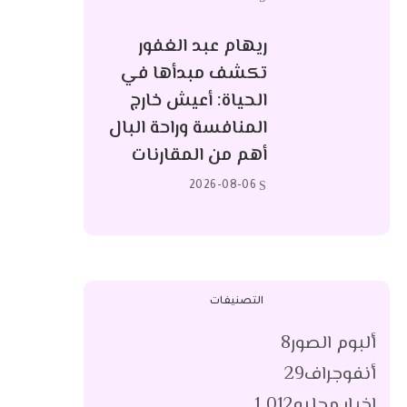
ريهام عبد الغفور
تكشف مبدأها في
الحياة: أعيش خارج
المنافسة وراحة البال
أهم من المقارنات
2026-08-06
التصنيفات
ألبوم الصور
8
أنفوجراف
29
اخبار محليه
1٬012