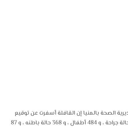
يرية الصحة بالمنيا إن القافلة أسفرت عن توقيع
الكشف الطبي على 1634 حالة ، منها 259 حالة جراحة ، و 484 أطفال ، و 368 حالة باطنه ، و 87