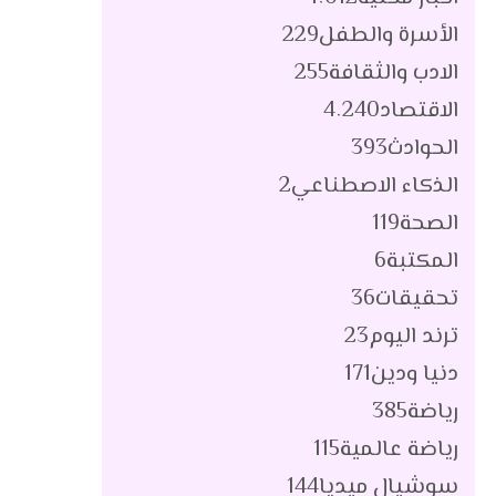
الأسرة والطفل
229
الادب والثقافة
255
الاقتصاد
4٬240
الحوادث
393
الذكاء الاصطناعي
2
الصحة
119
المكتبة
6
تحقيقات
36
ترند اليوم
23
دنيا ودين
171
رياضة
385
رياضة عالمية
115
سوشيال ميديا
144