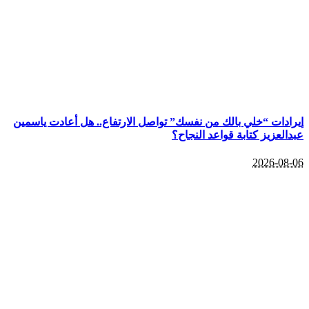
إيرادات “خلي بالك من نفسك” تواصل الارتفاع.. هل أعادت ياسمين
عبدالعزيز كتابة قواعد النجاح؟
2026-08-06