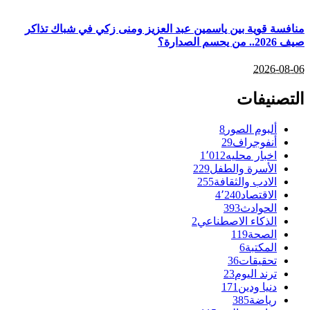
منافسة قوية بين ياسمين عبد العزيز ومنى زكي في شباك تذاكر
صيف 2026.. من يحسم الصدارة؟
2026-08-06
التصنيفات
ألبوم الصور
8
أنفوجراف
29
اخبار محليه
1٬012
الأسرة والطفل
229
الادب والثقافة
255
الاقتصاد
4٬240
الحوادث
393
الذكاء الاصطناعي
2
الصحة
119
المكتبة
6
تحقيقات
36
ترند اليوم
23
دنيا ودين
171
رياضة
385