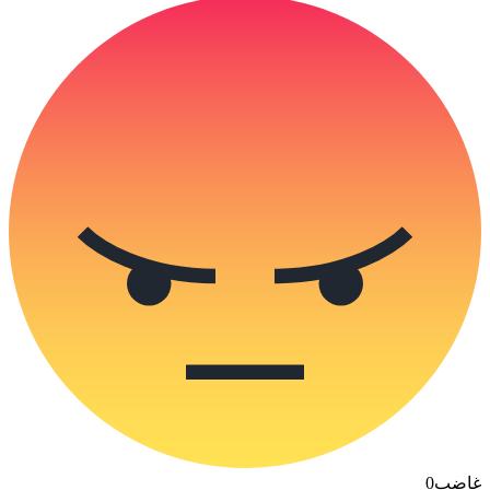
غاضب
0