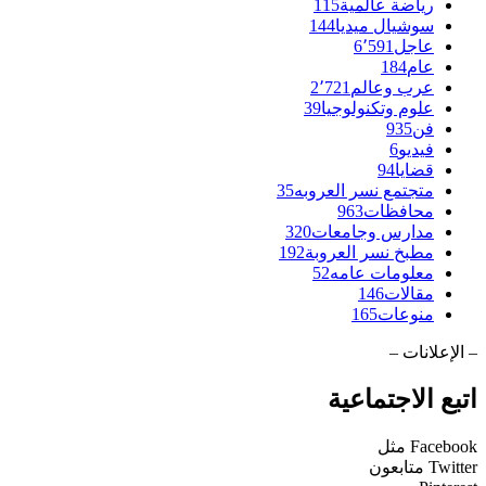
رياضة عالمية
115
سوشيال ميديا
144
عاجل
6٬591
عام
184
عرب وعالم
2٬721
علوم وتكنولوجيا
39
فن
935
فيديو
6
قضايا
94
متجتمع نسر العروبه
35
محافظات
963
مدارس وجامعات
320
مطبخ نسر العروبة
192
معلومات عامه
52
مقالات
146
منوعات
165
– الإعلانات –
اتبع الاجتماعية
Facebook
مثل
Twitter
متابعون