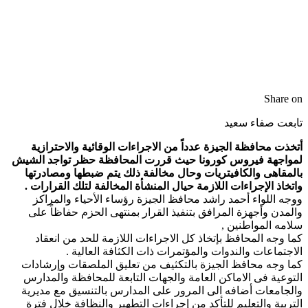
Share on
تابعت صفاء سعيد
أتخذت محافظة الجيزة عدداً من الاجراءات الوقائية والاحترازية
لمواجهة فيروس كورونا حيث قررت المحافظة حظر تواجد الشيش
بالمقاهى والكافيتريات وحال مخالفة ذلك يتم ضبطها ومصادرتها
واتخاذ الإجراءات اللازمة حيال المنشأة المخالفة لتلك القرارات .
ووجه اللواء أحمد راشد محافظ الجيزة رؤساء الأحياء والمراكز
والمدن وأجهزة المرافق بتنفيذ القرار بمنتهى الحزم حفاظاً على
سلامه المواطنين ,
كما وجه المحافظ بإتخاذ كل الاجراءات اللازمة للحد من انعقاد
الاجتماعات والندوات والمؤتمرات ذات الكثافة العالية .
كما وجه محافظ الجيزة بالتكثيف من تعليق الملصقات وإرشادات
التوعية فى الاماكن العامة والجهات التابعة للمحافظة والمدارس
والجامعات أضافه الى المرور على المدارس بالتنسيق مع مديرية
التربية والتعليم للتأكد من إجراءات التطهير والنظافة خلال فترة