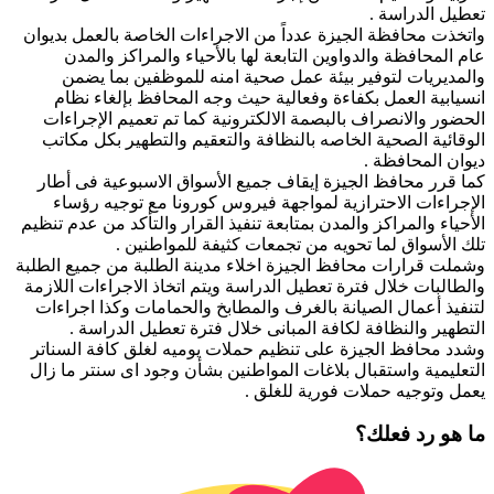
تعطيل الدراسة .
واتخذت محافظة الجيزة عدداً من الاجراءات الخاصة بالعمل بديوان
عام المحافظة والدواوين التابعة لها بالأحياء والمراكز والمدن
والمديريات لتوفير بيئة عمل صحية امنه للموظفين بما يضمن
انسيابية العمل بكفاءة وفعالية حيث وجه المحافظ بإلغاء نظام
الحضور والانصراف بالبصمة الالكترونية كما تم تعميم الإجراءات
الوقائية الصحية الخاصه بالنظافة والتعقيم والتطهير بكل مكاتب
ديوان المحافظة .
كما قرر محافظ الجيزة إيقاف جميع الأسواق الاسبوعية فى أطار
الإجراءات الاحترازية لمواجهة فيروس كورونا مع توجيه رؤساء
الأحياء والمراكز والمدن بمتابعة تنفيذ القرار والتأكد من عدم تنظيم
تلك الأسواق لما تحويه من تجمعات كثيفة للمواطنين .
وشملت قرارات محافظ الجيزة اخلاء مدينة الطلبة من جميع الطلبة
والطالبات خلال فترة تعطيل الدراسة ويتم اتخاذ الاجراءات اللازمة
لتنفيذ أعمال الصيانة بالغرف والمطابخ والحمامات وكذا اجراءات
التطهير والنظافة لكافة المبانى خلال فترة تعطيل الدراسة .
وشدد محافظ الجيزة على تنظيم حملات يوميه لغلق كافة السناتر
التعليمية واستقبال بلاغات المواطنين بشأن وجود اى سنتر ما زال
يعمل وتوجيه حملات فورية للغلق .
ما هو رد فعلك؟