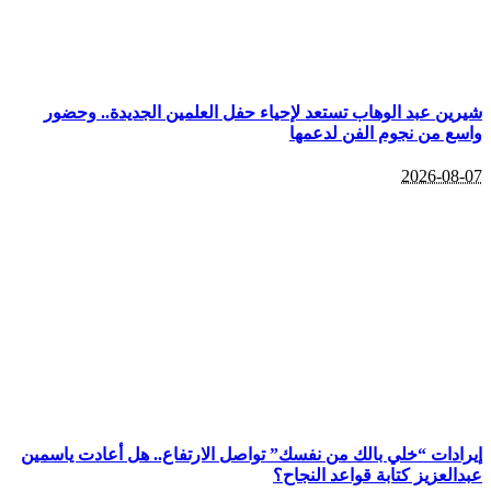
شيرين عبد الوهاب تستعد لإحياء حفل العلمين الجديدة.. وحضور
واسع من نجوم الفن لدعمها
2026-08-07
إيرادات “خلي بالك من نفسك” تواصل الارتفاع.. هل أعادت ياسمين
عبدالعزيز كتابة قواعد النجاح؟