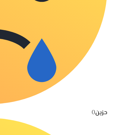
حزين
0