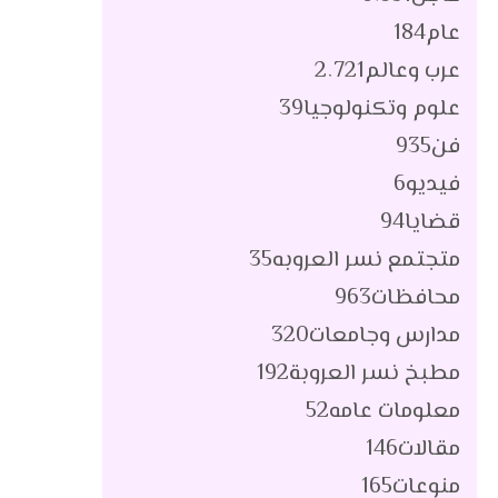
عام
184
عرب وعالم
2٬721
علوم وتكنولوجيا
39
فن
935
فيديو
6
قضايا
94
متجتمع نسر العروبه
35
محافظات
963
مدارس وجامعات
320
مطبخ نسر العروبة
192
معلومات عامه
52
مقالات
146
منوعات
165