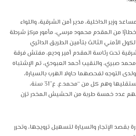
اعد وزير الداخلية، مدير أمن الشرقية، واللواء
إخطارًا من المقدم محمود مرسي، مأمور مركز شرطة
الكول الأمني الثالث بتأمين الطريق الدائري
لشرقية تحت رئاسة المقدم أمير وديع، مفتش فرقة
حمد صبري، والنقيب أحمد العبودي، تم الإشتباه
دى التوجه لفحصهما حاولا الهرب بالسيارة،
وتمكنت القوة من إيقاف وضبط السيارة ومستقليها وهم كل من “محمد.ع. ع”31 سنة،
وضبط بحوزتهم عدد خمسة طربة من الحشيش المخدر تزن
ة بقصد الإتجار والسيارة لتسهيل ترويجها، وتحرر