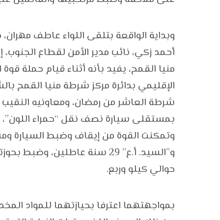
وبداية الواقعة بتلقى اللواء عاطف مهران، مس
أحمد زكي، نائب مدير الأمن لقطاع الجنوب، 
منيا القمح، يفيد بأنه أثناء قيام حملة قوة 
الإقليمي بدائرة مركز شرطة منيا القمح با
شرطة العاشر من رمضان، ومعاونيه النقيب م
بمستقلى سيارة نصف نقل “حمراء اللون”، ول
و”السيد. أ.ع” 29 سنة عاطلين، 
حوالي كيلو وربع.
بمواجهتهما اعترفا بحيازتهما للمواد المخدر