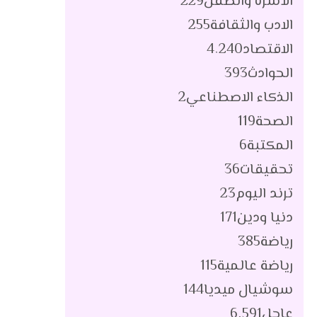
الأسرة والطفل
229
الادب والثقافة
255
الاقتصاد
4٬240
الحوادث
393
الذكاء الاصطناعي
2
الصحة
119
المكتبة
6
تحقيقات
36
ترند اليوم
23
دنيا ودين
171
رياضة
385
رياضة عالمية
115
سوشيال ميديا
144
عاجل
6٬591