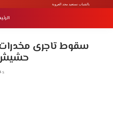
بالشباب نستعيد مجد العروبة
الرئي
سقوط تاجرى مخدرات ق
حشيش ب
4