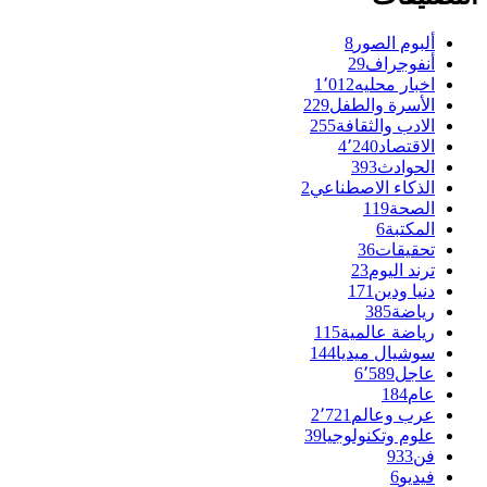
ألبوم الصور
8
أنفوجراف
29
اخبار محليه
1٬012
الأسرة والطفل
229
الادب والثقافة
255
الاقتصاد
4٬240
الحوادث
393
الذكاء الاصطناعي
2
الصحة
119
المكتبة
6
تحقيقات
36
ترند اليوم
23
دنيا ودين
171
رياضة
385
رياضة عالمية
115
سوشيال ميديا
144
عاجل
6٬589
عام
184
عرب وعالم
2٬721
علوم وتكنولوجيا
39
فن
933
فيديو
6