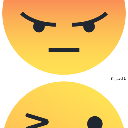
غاضب
0