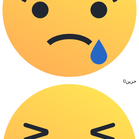
حزين
0