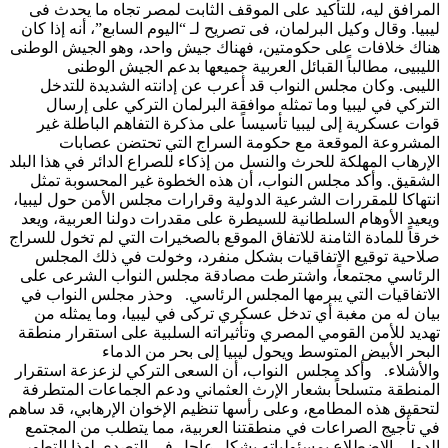
المرافق ليه، للتأكيد على الموقف الثابت لمصر تجاه ما يحدث فى
ليبيا. وقال وكيل البرلمان، فى تصريح لـ “اليوم السابع”، أنه إذا كان
هناك خلافات على حكومتين، فهناك جيش واحد، وهو الجيش الوطنى
الليبيى، مطالباً القبائل العربية جميعها بدعم الجيش الوطنى
الليبى. وكان مجلس النواب قد أعرب عن إدانته الشديدة للتدخل
التركي في ليبيا وما تمثله موافقة البرلمان التركي على إرسال
قوات عسكرية إلى ليبيا تأسيساً على مذكرة التفاهم الباطلة غير
المشروعة الموقعة مع حكومة السراج التي تحتضن عصابات
الإرهاب المهلكة للحرث والنسل من إذكاء للصراع الدائر في هذا البلد
الشقيق. وأكد مجلس النواب، أن هذه الخطوة غير المحسوبة تمثل
انتهاكا للمقررات الشرعية الدولية وقرارات مجلس الأمن حول ليبيا،
ويعيد الأوهام السلطانية للسيطرة على مقدرات دولنا العربية، ويعد
خرقاً للمادة الثامنة للاتفاق الموقع بالصخيرات التي لم تخول للسراج
صلاحية توقيع الاتفاقيات بشكل منفرد، وخولت في ذلك المجلس
الرئاسي مجتمعاً، واشترطت مصادقة مجلس النواب الشرعى على
الاتفاقيات التي يبرمها المجلس الرئاسي. وحذر مجلس النواب في
بيان له من مغبة أي تدخل عسكري تركى في ليبيا، وما يمثله من
تهديد للأمن القومي المصري وتأثيراته السلبية على استقرار منطقة
البحر الأبيض المتوسط ويحول ليبيا إلى بحر من الدماء
والأشلاء. وأكد مجلس النواب، أن السعى التركي لزعزعة استقرار
المنطقة متسلحاً بشعار الإرث العثماني ودعم الجماعات المتطرفة
لتحقيق هذه المطامع، وعلى رأسها تنظيم الإخوان الإرهابي، قد ساهم
في تأجيج الصراعات في منطقتنا العربية، مما يتطلب من المجتمع
الدولي الاضطلاع بمسئولياته بشكل عاجل في التصدي لهذا التطور