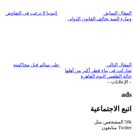
المقال السابق
إثيوبيا لا ترغب فى التفاوض
وملء السد يخالف القانون الدولى
المقال التالي
على سالم قبل محاكمتة
شاركت فى بناء قطر أكتر من أهلها
حالة الطقس اليوم القاهرة
– الإعلانات –
ads
اتبع الاجتماعية
50k
المشجعين
مثل
Twitter
متابعون