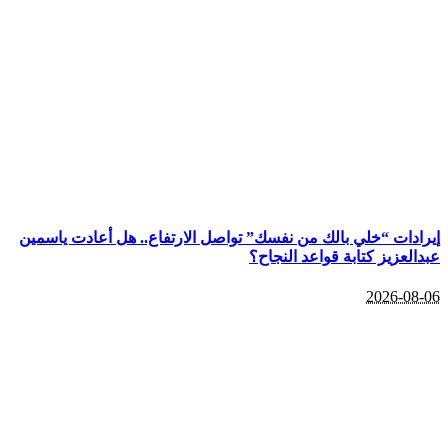
إيرادات “خلي بالك من نفسك” تواصل الارتفاع.. هل أعادت ياسمين
عبدالعزيز كتابة قواعد النجاح؟
2026-08-06