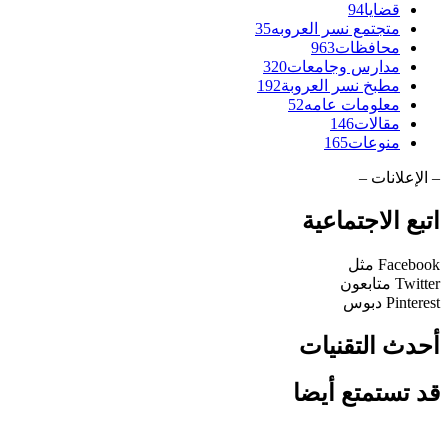
قضايا
94
متجتمع نسر العروبه
35
محافظات
963
مدارس وجامعات
320
مطبخ نسر العروبة
192
معلومات عامه
52
مقالات
146
منوعات
165
– الإعلانات –
اتبع الاجتماعية
Facebook
مثل
Twitter
متابعون
Pinterest
دبوس
أحدث التقنيات
قد تستمتع أيضا