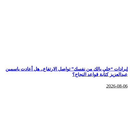
إيرادات “خلي بالك من نفسك” تواصل الارتفاع.. هل أعادت ياسمين
عبدالعزيز كتابة قواعد النجاح؟
2026-08-06