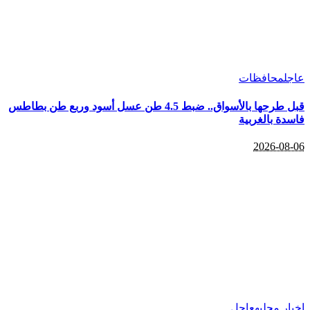
عاجل
محافظات
قبل طرحها بالأسواق.. ضبط 4.5 طن عسل أسود وربع طن بطاطس
فاسدة بالغربية
2026-08-06
اخبار محليه
عاجل