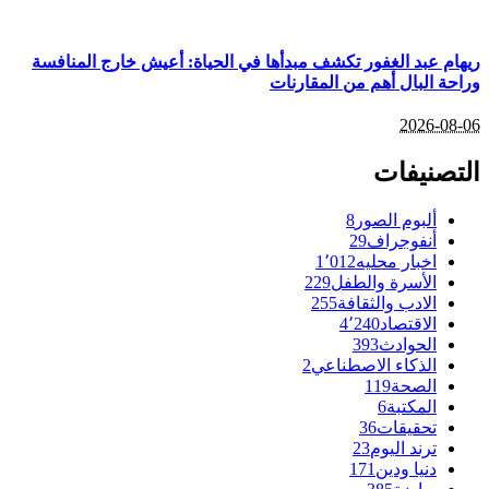
ريهام عبد الغفور تكشف مبدأها في الحياة: أعيش خارج المنافسة
وراحة البال أهم من المقارنات
2026-08-06
التصنيفات
ألبوم الصور
8
أنفوجراف
29
اخبار محليه
1٬012
الأسرة والطفل
229
الادب والثقافة
255
الاقتصاد
4٬240
الحوادث
393
الذكاء الاصطناعي
2
الصحة
119
المكتبة
6
تحقيقات
36
ترند اليوم
23
دنيا ودين
171