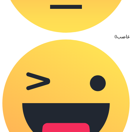
غاضب
0