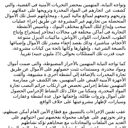
وتواجه النيابة، المتهمين بمحضر التحريات الأمنية فى القضية، والتي
كشفت عن اتجارهم فى المواد المخدرة وترويجها على عملائهم ،
وتربحهم وجمعهم لمبالغ مالية كبيرة ، ومحاولتهم غسل تلك الأموال
المتحصلة من تجارتهم غير المشروعة عن طريق إجراء عمليات
سحب وإيداع لتلك المبالغ بمختلف البنوك ، وتأسيس الأنشطة
التجارية فى أماكن مختلفة فى مجالات (محاجر إستخراج وإنتاج
الطوب، الحفارات، اللوادر، الأوناش، ماكينات الديزل متنوعة
الأحجام، مناشير)، وذلك بقصد إخفاء مصدر تلك الأموال وإصباغها
بالصبغة الشرعية ، وإظهارها وكأنها ناتجة من كيانات مشروعة،
حيث قدرت تلك الممتلكات بحوالى (25 مليون جنيه) تقريباً.
كما تواجه النيابة المتهمين بالأحراز المضبوطة، والتى ضمت أموال
ومواد مخدرة، ومستندات تثبت حصولهم على الأموال عن طريق
تجارة المخدرات بالإضافة إلى أنشطة أخرى ة مشبوهة، وألقت
الأجهزة الأمنية القبض على المتهمين، بعد الكشف عن ممارسة
المتهمين نشاط إجرامي تخصص في ارتكاب جرائم النصب تجارة
المواد المخدرة، وتمكنا من خلال ذلك النشاط الإجرامي الحصول
على أموال وثروات طائلة، وإخفائها حول عدة أنشطة وعقارات
وسيارات، لإظهار مشروعيتها على خلاف الواقع.
عقب تقنين الإجراءات بالتنسيق مع قطاع الأمن العام أمكن ضبطهم،
وعثر بحوزتهم على هواتف محمولة بفحصهم تبين احتوائهم على
العديد من الملفات والمحادثات مع ضحاياهم تؤكد نشاطهم
الإجرامي، وبمواجهتهم أقروا بنشاطهم الإجرامي على النحو المشار