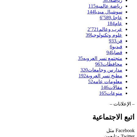
رياضة
385
رياضة عالمية
115
سوشيال ميديا
144
عاجل
6٬589
عام
184
عرب وعالم
2٬721
علوم وتكنولوجيا
39
فن
933
فيديو
6
قضايا
94
متجتمع نسر العروبه
35
محافظات
963
مدارس وجامعات
320
مطبخ نسر العروبة
192
معلومات عامه
52
مقالات
146
منوعات
165
– الإعلانات –
اتبع الاجتماعية
Facebook
مثل
Twitter
متابعون