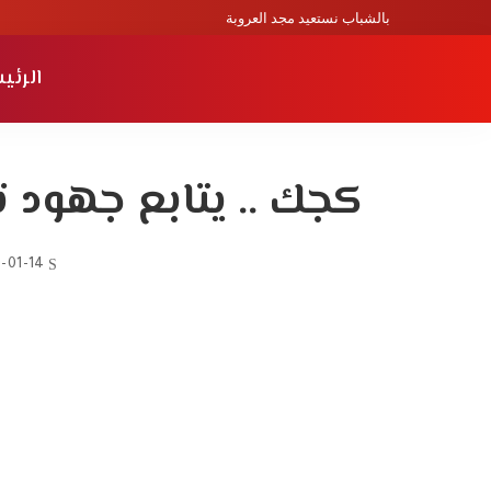
بالشباب نستعيد مجد العروبة
الرئي
كجك .. يتابع جهود 
-01-14