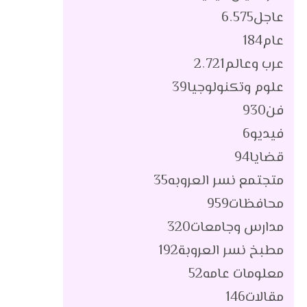
عاجل
6٬575
عام
184
عرب وعالم
2٬721
علوم وتكنولوجيا
39
فن
930
فيديو
6
قضايا
94
متجتمع نسر العروبه
35
محافظات
959
مدارس وجامعات
320
مطبخ نسر العروبة
192
معلومات عامه
52
مقالات
146