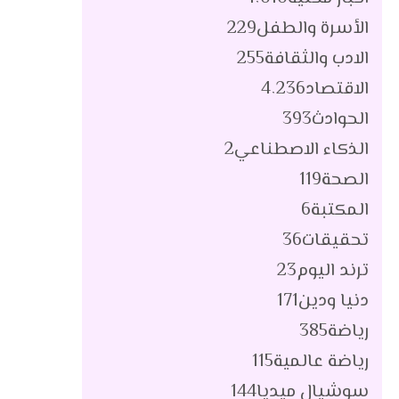
الأسرة والطفل
229
الادب والثقافة
255
الاقتصاد
4٬236
الحوادث
393
الذكاء الاصطناعي
2
الصحة
119
المكتبة
6
تحقيقات
36
ترند اليوم
23
دنيا ودين
171
رياضة
385
رياضة عالمية
115
سوشيال ميديا
144