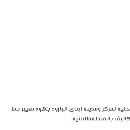
ية لمركز ومدينة ايتاي البارود جهود تغيير خط
يف بالمنطقةالثانية.