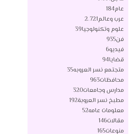
عام
184
عرب وعالم
2٬721
علوم وتكنولوجيا
39
فن
935
فيديو
6
قضايا
94
متجتمع نسر العروبه
35
محافظات
963
مدارس وجامعات
320
مطبخ نسر العروبة
192
معلومات عامه
52
مقالات
146
منوعات
165