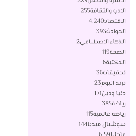
الأسرة والطفل
229
الادب والثقافة
255
الاقتصاد
4٬240
الحوادث
393
الذكاء الاصطناعي
2
الصحة
119
المكتبة
6
تحقيقات
36
ترند اليوم
23
دنيا ودين
171
رياضة
385
رياضة عالمية
115
سوشيال ميديا
144
عاجل
6٬591