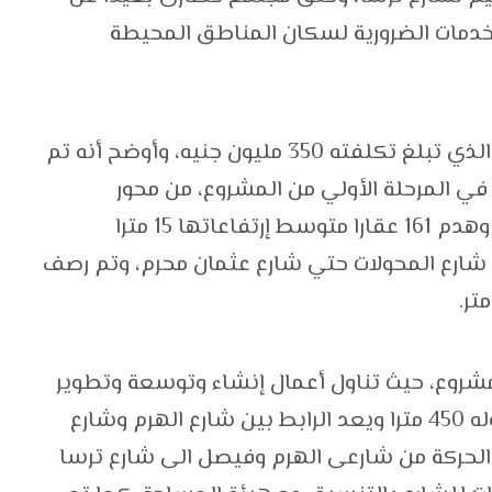
الخدمات الضرورية لسكان المناطق المحيطة
واستعرض المُحافظ مراحل تنفيذ المشروع، الذي تبلغ تكلفته 350 مليون جنيه، وأوضح أنه تم
نظيم في المرحلة الأولي من المشروع، من محور
المريوطية حتي شارع المحولات، ونزع ملكية وهدم 161 عقارا متوسط إرتفاعاتها 15 مترا
 شارع المحولات حتي شارع عثمان محرم، وتم رصف
لمشروع، حيث تناول أعمال إنشاء وتوسعة وتطوير
شارع المحولات، لافتاً إلى أن الشارع يبلغ طوله 450 مترا ويعد الرابط بين شارع الهرم وشارع
لحركة من شارعى الهرم وفيصل الى شارع ترسا