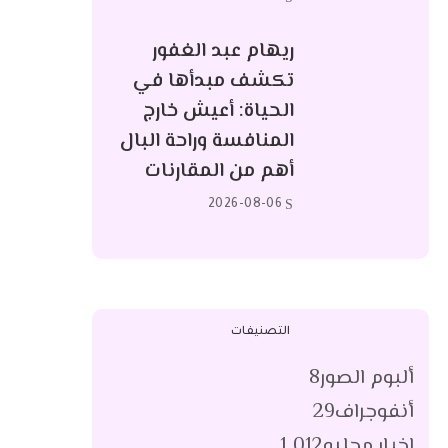
ريهام عبد الغفور
تكشف مبدأها في
الحياة: أعيش خارج
المنافسة وراحة البال
أهم من المقارنات
2026-08-06
التصنيفات
ألبوم الصور
8
أنفوجراف
29
اخبار محليه
1٬012