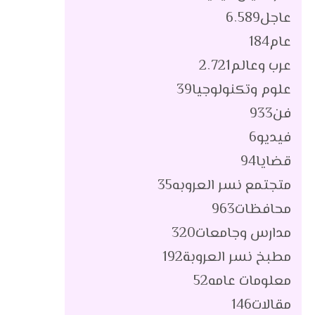
عاجل
6٬589
عام
184
عرب وعالم
2٬721
علوم وتكنولوجيا
39
فن
933
فيديو
6
قضايا
94
متجتمع نسر العروبه
35
محافظات
963
مدارس وجامعات
320
مطبخ نسر العروبة
192
معلومات عامه
52
مقالات
146