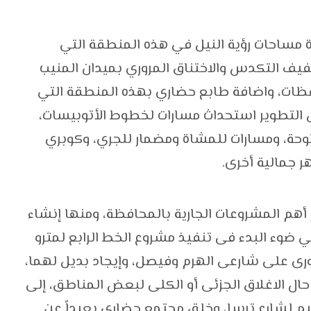
 مساحات رؤية النيل في هذه المنطقة التي
خفيف التكدس والاختناق المروري بميدان المنيب
افظات، واضافة طابع حضاري بهذه المنطقة التي
لتطوير استحداث مسارات لخطوط الأتوبيسات،
حة، ومسارات للمشاة ومضمار للجري، وكوبري
ر جمالية أخرى.
أهم المشروعات الجارية بالمحافظة، ومنها إنشاء
ي ضوء البدء فى تنفيذ مشروع الخط الرابع لمترو
رى على شارعى الهرم وفيصل، وإيجاد بديل لهما،
 حال الاغلاق الجزئى أو الكلى لبعض المناطق، إلى
يم لشارع ترسا، وخلق مجتمع حضارى بعيداً عن