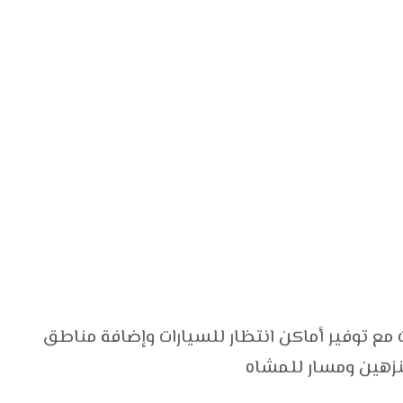
طوير كورنيش الجيزة ليكون 4 حارات مع توفير أماكن انتظار للسيارات وإضافة مناطق
نزهين ومسار للمشاه