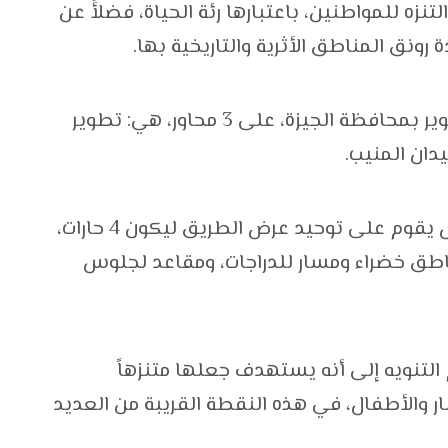
زه للمواطنين، باعتبارها رئة الحياة، فضلأً عن
رونق المناطق الأثرية والتاريخية بها.
واستعرض الإجتماع مُقترحا بمشروعات التطوير بمحافظة الجيزة، على 3 محاور، هي: تطوير
دان المنيب.
وتمت الإشارة إلى أن مقترح تطوير الكورنيش يقوم على توحيد عرض الطريق ليكون 4 حارات،
ناطق خضراء ومسار للدراجات، ومقاعد لجلوس
لتنويه إلى أنه يستهدف جعلها متنزهاً
ر والأطفال، في هذه النقطة القريبة من العديد