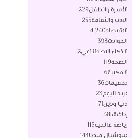
الأسرة والطفل
229
الادب والثقافة
255
الاقتصاد
4٬240
الحوادث
393
الذكاء الاصطناعي
2
الصحة
119
المكتبة
6
تحقيقات
36
ترند اليوم
23
دنيا ودين
171
رياضة
385
رياضة عالمية
115
سوشيال ميديا
144