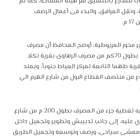
ات للشارع بالتنسيق مع هيئة المساحة، كما تم
ة، ونقل المرافق، والبدء فى أعمال الرصف
 محور المريوطية، أوضح المحافظ أن مصرف
المريوطية يمتد داخل نطاق محافظة الجيزة بطول 70كم من مصرف الرهاوى بقرية نكلا
رية طهما التابعة لمركز العياط جنوباً، ويمتد
ع من منتصف القطاع الاول من شارع الهرم الي
وأضاف اللواء أحمد راشد أن المشروع يتم فيه تغطية جزء من المصرف بطول 200 م من شارع
ي عليه، إلى جانب تدبيبش وتطوير وتجميل داخل
ى كورنيش وممشى سياحى، ورصف وتوسعة وتجميل الطريق