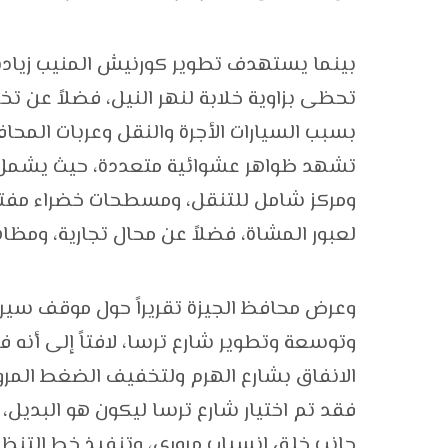
بينما يستهدف تطوير كورنيش المنيب زيادة
تحظى بزاوية خلابة لنهر النيل، فضلاً عن ت
بسبب السيارات الأجرة والنقل وعربات المح
تشهد ظواهر عشوائية متعددة، حيث يشمل ا
ومركز شامل للتنقل، ومسطحات خضراء مفتو
لعبور المشاة، فضلاً عن محال تجارية، ومظاه
وعرض محافظ الجيزة تقريراً حول موقف سير 
وتوسعة وتطوير شارع ترسا، لافتاً إلى أنه ف
الانفاق بشارع الهرم ولتخفيف الضغط المرو
فقد تم اختيار شارع ترسا ليكون هو البديل،
جانب خلق انسياب مرورى، وتنفيذ خط التنظ