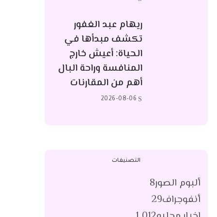
ريهام عبد الغفور
تكشف مبدأها في
الحياة: أعيش خارج
المنافسة وراحة البال
أهم من المقارنات
2026-08-06
التصنيفات
ألبوم الصور
8
أنفوجراف
29
اخبار محليه
1٬012