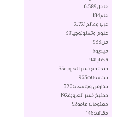
عاجل
6٬589
عام
184
عرب وعالم
2٬721
علوم وتكنولوجيا
39
فن
933
فيديو
6
قضايا
94
متجتمع نسر العروبه
35
محافظات
963
مدارس وجامعات
320
مطبخ نسر العروبة
192
معلومات عامه
52
مقالات
146