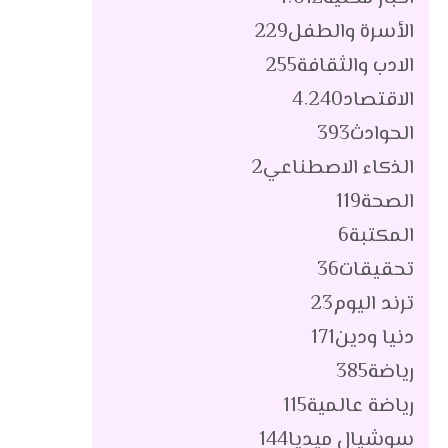
الأسرة والطفل
229
الادب والثقافة
255
الاقتصاد
4٬240
الحوادث
393
الذكاء الاصطناعي
2
الصحة
119
المكتبة
6
تحقيقات
36
ترند اليوم
23
دنيا ودين
171
رياضة
385
رياضة عالمية
115
سوشيال ميديا
144