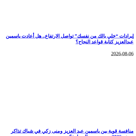
إيرادات “خلي بالك من نفسك” تواصل الارتفاع.. هل أعادت ياسمين
عبدالعزيز كتابة قواعد النجاح؟
2026-08-06
منافسة قوية بين ياسمين عبد العزيز ومنى زكي في شباك تذاكر