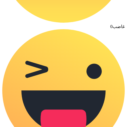
غاضب
0