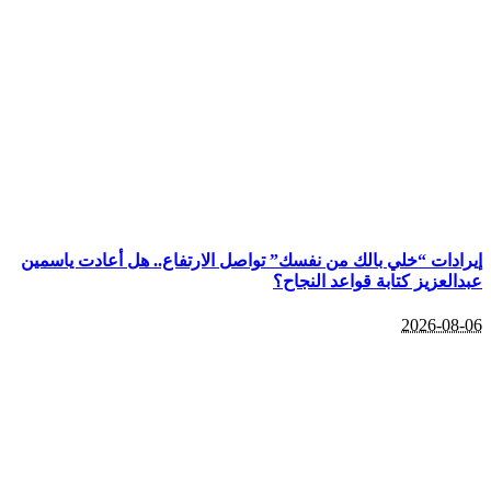
إيرادات “خلي بالك من نفسك” تواصل الارتفاع.. هل أعادت ياسمين
عبدالعزيز كتابة قواعد النجاح؟
2026-08-06