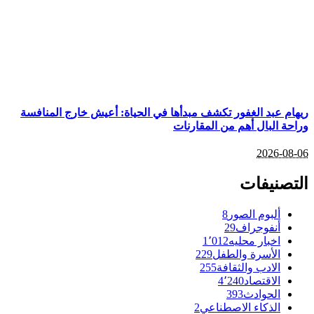
ريهام عبد الغفور تكشف مبدأها في الحياة: أعيش خارج المنافسة
وراحة البال أهم من المقارنات
2026-08-06
التصنيفات
ألبوم الصور
8
أنفوجراف
29
اخبار محليه
1٬012
الأسرة والطفل
229
الادب والثقافة
255
الاقتصاد
4٬240
الحوادث
393
الذكاء الاصطناعي
2