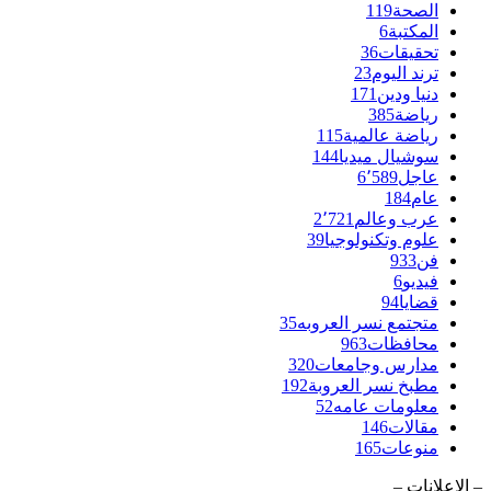
الصحة
119
المكتبة
6
تحقيقات
36
ترند اليوم
23
دنيا ودين
171
رياضة
385
رياضة عالمية
115
سوشيال ميديا
144
عاجل
6٬589
عام
184
عرب وعالم
2٬721
علوم وتكنولوجيا
39
فن
933
فيديو
6
قضايا
94
متجتمع نسر العروبه
35
محافظات
963
مدارس وجامعات
320
مطبخ نسر العروبة
192
معلومات عامه
52
مقالات
146
منوعات
165
– الإعلانات –