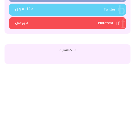
Twitter
متابعون
Pinterest
دبوس
أحدث التقنيات
All copyrights reserved To Nesral3roba