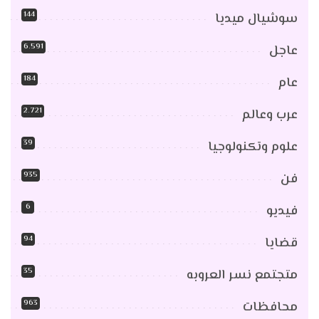
144
سوشيال ميديا
6٬591
عاجل
184
عام
2٬721
عرب وعالم
39
علوم وتكنولوجيا
935
فن
6
فيديو
94
قضايا
35
متجتمع نسر العروبه
963
محافظات