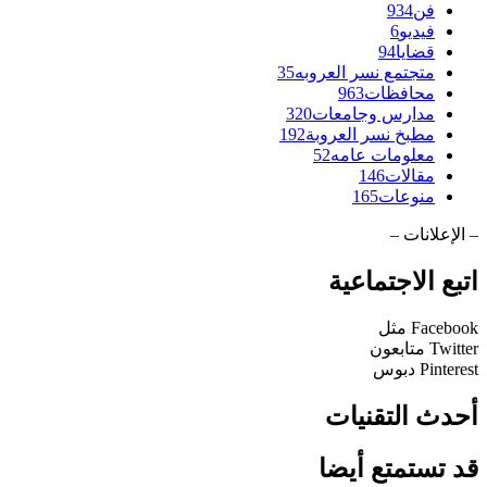
فن
934
فيديو
6
قضايا
94
متجتمع نسر العروبه
35
محافظات
963
مدارس وجامعات
320
مطبخ نسر العروبة
192
معلومات عامه
52
مقالات
146
منوعات
165
– الإعلانات –
اتبع الاجتماعية
Facebook
مثل
Twitter
متابعون
Pinterest
دبوس
أحدث التقنيات
قد تستمتع أيضا