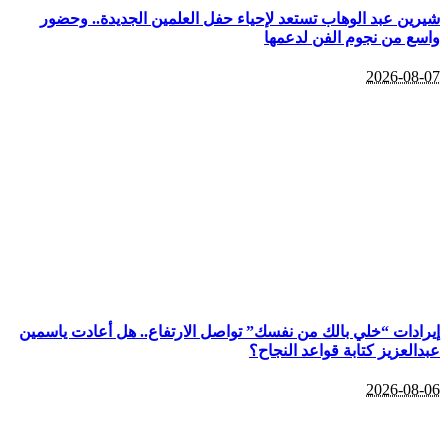
شيرين عبد الوهاب تستعد لإحياء حفل العلمين الجديدة.. وحضور
واسع من نجوم الفن لدعمها
2026-08-07
إيرادات “خلي بالك من نفسك” تواصل الارتفاع.. هل أعادت ياسمين
عبدالعزيز كتابة قواعد النجاح؟
2026-08-06