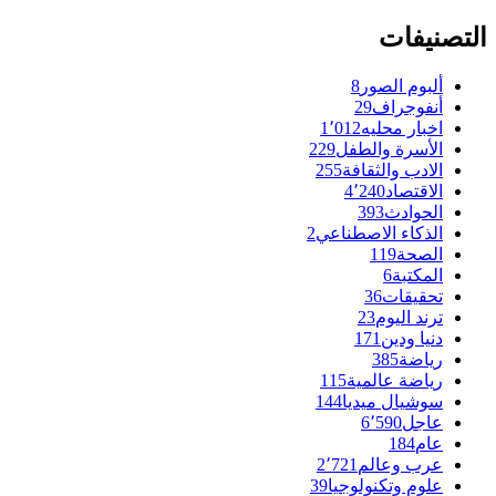
التصنيفات
ألبوم الصور
8
أنفوجراف
29
اخبار محليه
1٬012
الأسرة والطفل
229
الادب والثقافة
255
الاقتصاد
4٬240
الحوادث
393
الذكاء الاصطناعي
2
الصحة
119
المكتبة
6
تحقيقات
36
ترند اليوم
23
دنيا ودين
171
رياضة
385
رياضة عالمية
115
سوشيال ميديا
144
عاجل
6٬590
عام
184
عرب وعالم
2٬721
علوم وتكنولوجيا
39