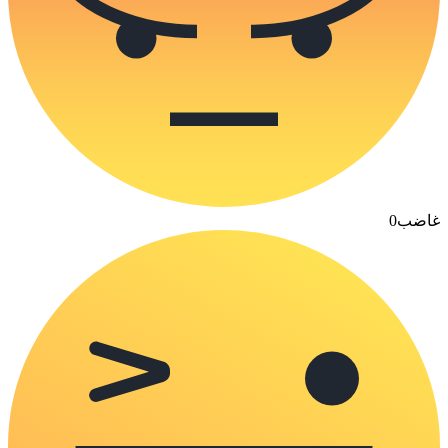
غاضب
0