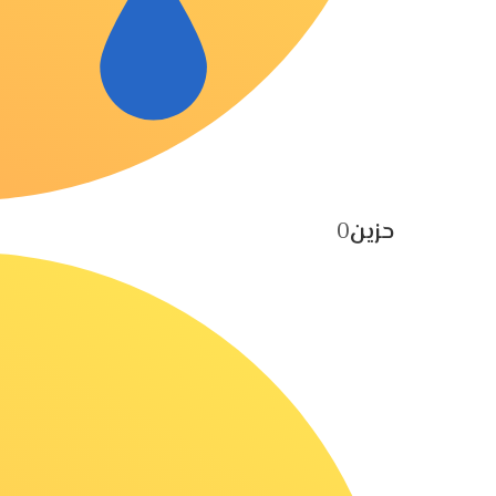
حزين
0