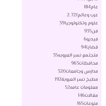
عام
184
عرب وعالم
2٬721
علوم وتكنولوجيا
39
فن
935
فيديو
6
قضايا
94
متجتمع نسر العروبه
35
محافظات
963
مدارس وجامعات
320
مطبخ نسر العروبة
192
معلومات عامه
52
مقالات
146
منوعات
165