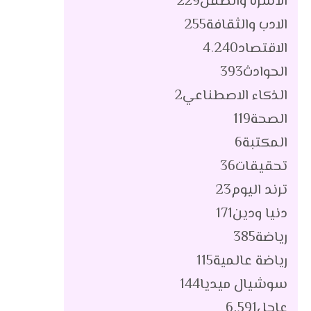
الأسرة والطفل
229
الادب والثقافة
255
الاقتصاد
4٬240
الحوادث
393
الذكاء الاصطناعي
2
الصحة
119
المكتبة
6
تحقيقات
36
ترند اليوم
23
دنيا ودين
171
رياضة
385
رياضة عالمية
115
سوشيال ميديا
144
عاجل
6٬591