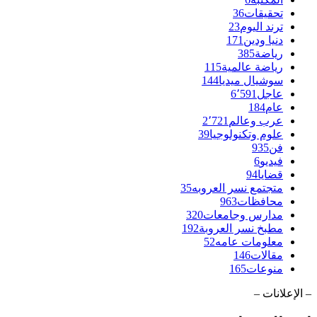
تحقيقات
36
ترند اليوم
23
دنيا ودين
171
رياضة
385
رياضة عالمية
115
سوشيال ميديا
144
عاجل
6٬591
عام
184
عرب وعالم
2٬721
علوم وتكنولوجيا
39
فن
935
فيديو
6
قضايا
94
متجتمع نسر العروبه
35
محافظات
963
مدارس وجامعات
320
مطبخ نسر العروبة
192
معلومات عامه
52
مقالات
146
منوعات
165
– الإعلانات –