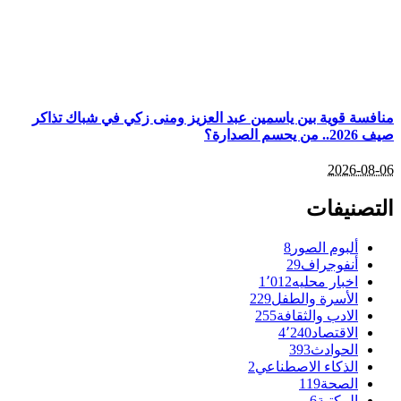
منافسة قوية بين ياسمين عبد العزيز ومنى زكي في شباك تذاكر
صيف 2026.. من يحسم الصدارة؟
2026-08-06
التصنيفات
ألبوم الصور
8
أنفوجراف
29
اخبار محليه
1٬012
الأسرة والطفل
229
الادب والثقافة
255
الاقتصاد
4٬240
الحوادث
393
الذكاء الاصطناعي
2
الصحة
119
المكتبة
6