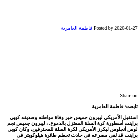
2020-01-27
Posted by
فاطمة العامرية
Share on
تابعت/ فاطمة العامرية
استقبل الأمريكى ليبرون جميس خبر وفاة مواطنه وصديقه كوبى
براينت أسطورة كرة السلة المعتزل بالدموع. ، ليبرون جميس نجم
لوس أنجلوس ليكرز الأمريكى لكرة السلة للمحترفين، وكان كوبى
براينت قد لقى مصرعه فى حادث تحطم طائرة هيلوكوبتر فى