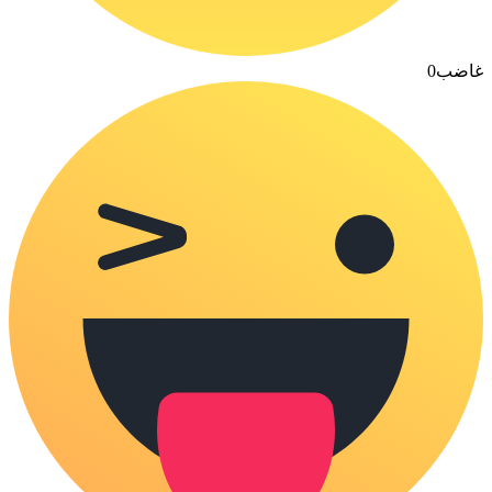
غاضب
0