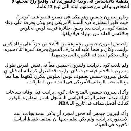
منطقة كالاباساس فى ولاية كاليفورنيا، فى واقعة راح ضحيتها 9
أشخاص، وكان من ضمنهم ابنته التى تبلغ 13 عاماً.
وظهر ليبرون جيمس وهو يبكى فى مقطع فيديو على “تويتر”،
حيث ظهر أسطورة كرة السلة الأمريكى وهو يبكى بحرقة على وفاة
صديقة كوبى براينت بعد وصول طائرة فريقه لوس أنجلوس
جالاكسى العائد من مباراة فيلاديلفيا
.
واحتضن ليبرون جيمس مجموعة من الأشخاص حزناً على وفاة كوبى
براينت، وكان واضحاً عليه أنه يذرف الدموع بحرقة كبيرة أثناء سيره،
وذلك بحكم الصداقة الكبيرة التى تجمعهما
.
ولم يلعب كوبى براينت وليبرون جيمس معاً فى نفس الفريق طوال
مسيرتهما الاحترافية، حيث كان براينت قد اعتزل كرة السلة قبل أن
يلتحق ليبرون جيمس بصفوف لوس أنجلوس ليكرز، لكنهما لعبا معاً
مع المنتخب الوطنى الأمريكى فى العديد من البطولات
.
وأكال ليبرون جيمس بالمديح على كوبى براينت قبل وفاته بساعات
قليلة عندما حطم الرقم القياسى المسجل باسم أسطورة الليكرز
كثالث أفضل هداف فى تاريخ الـ
NBA
.
وأكد ليبرون جيمس أنه فخور لمجرد أن يذكر اسمه بجانب اسم
الأسطورة براينت، ولم يكن يعلم حينها أن صديقه يلتقط أنفاسه
الأخيرة فى الحياة.