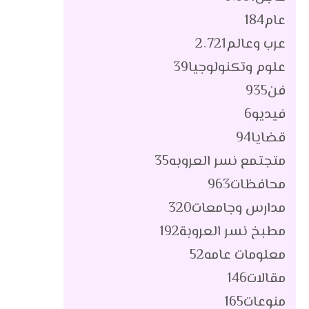
عام
184
عرب وعالم
2٬721
علوم وتكنولوجيا
39
فن
935
فيديو
6
قضايا
94
متجتمع نسر العروبه
35
محافظات
963
مدارس وجامعات
320
مطبخ نسر العروبة
192
معلومات عامه
52
مقالات
146
منوعات
165