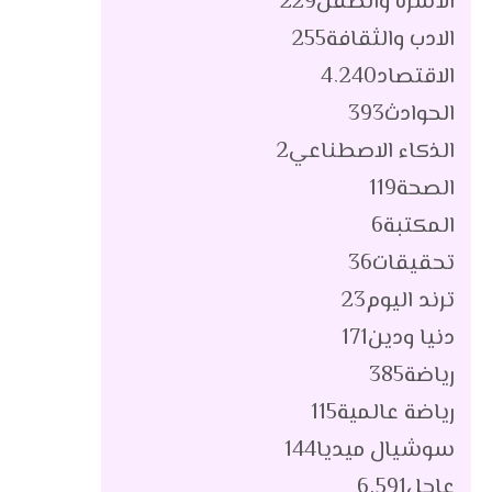
الأسرة والطفل
229
الادب والثقافة
255
الاقتصاد
4٬240
الحوادث
393
الذكاء الاصطناعي
2
الصحة
119
المكتبة
6
تحقيقات
36
ترند اليوم
23
دنيا ودين
171
رياضة
385
رياضة عالمية
115
سوشيال ميديا
144
عاجل
6٬591