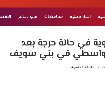
سية
اخبار محليه
محافظات
عرب وعالم
الاقتص
ة في حالة حرجة بعد
لواسطي في بني سويف
2026
فاطمة العامرية
Posted
by