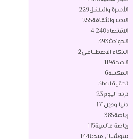
الأسرة والطفل
229
الادب والثقافة
255
الاقتصاد
4٬240
الحوادث
393
الذكاء الاصطناعي
2
الصحة
119
المكتبة
6
تحقيقات
36
ترند اليوم
23
دنيا ودين
171
رياضة
385
رياضة عالمية
115
سوشيال ميديا
144