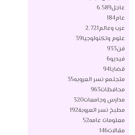
عاجل
6٬589
عام
184
عرب وعالم
2٬721
علوم وتكنولوجيا
39
فن
933
فيديو
6
قضايا
94
متجتمع نسر العروبه
35
محافظات
963
مدارس وجامعات
320
مطبخ نسر العروبة
192
معلومات عامه
52
مقالات
146