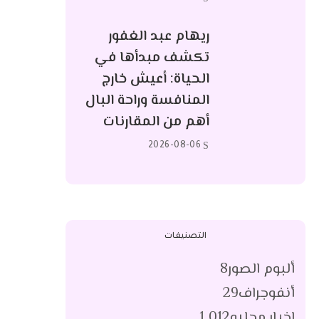
ريهام عبد الغفور
تكشف مبدأها في
الحياة: أعيش خارج
المنافسة وراحة البال
أهم من المقارنات
2026-08-06
التصنيفات
ألبوم الصور
8
أنفوجراف
29
اخبار محليه
1٬012