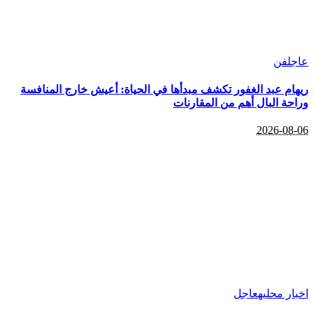
ل
فن
ام عبد الغفور تكشف مبدأها في الحياة: أعيش خارج المنافسة
حة البال أهم من المقارنات
2026-08
ر محليه
عاجل