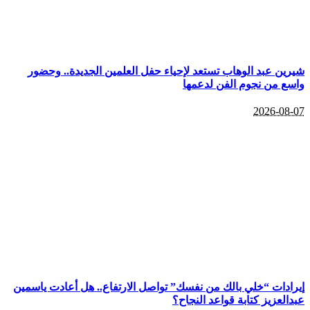
ين عبد الوهاب تستعد لإحياء حفل العلمين الجديدة.. وحضور
ع من نجوم الفن لدعمها
2026-08
ادات “خلي بالك من نفسك” تواصل الارتفاع.. هل أعادت ياسمين
لعزيز كتابة قواعد النجاح؟