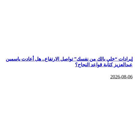
ادات “خلي بالك من نفسك” تواصل الارتفاع.. هل أعادت ياسمين
لعزيز كتابة قواعد النجاح؟
2026-08