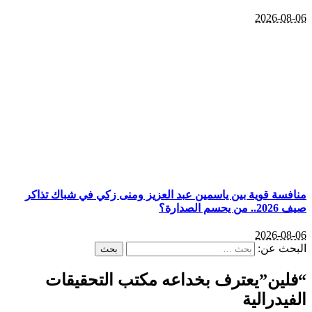
2026-08
فسة قوية بين ياسمين عبد العزيز ومنى زكي في شباك تذاكر
يحسم الصدارة؟
2026-08
حث عن:
لين”يعترف بخداعه مكتب التحقيقات
يدرالية