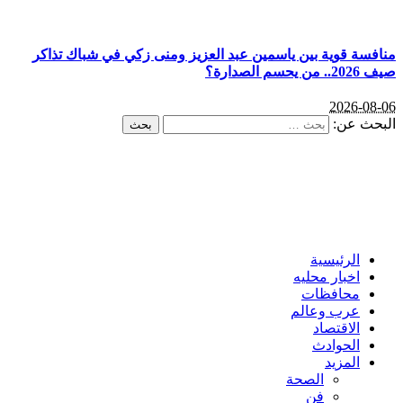
فسة قوية بين ياسمين عبد العزيز ومنى زكي في شباك تذاكر
يحسم الصدارة؟
2026-08
حث عن:
الرئيسية
اخبار محليه
محافظات
عرب وعالم
الاقتصاد
الحوادث
المزيد
الصحة
فن