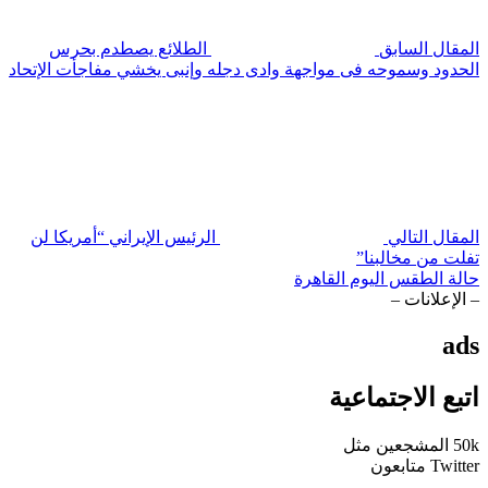
قال السابق
الطلائع يصطدم بحرس
دود وسموحه فى مواجهة وادى دجله وإنبى يخشي مفاجأت الإتحاد
ال التالي
الرئيس الإيراني “أمريكا لن
ت من مخالبنا”
ة الطقس اليوم القاهرة
إعلانات –
a
ع الاجتماعية
المشجعين
مثل
Twi
متابعون