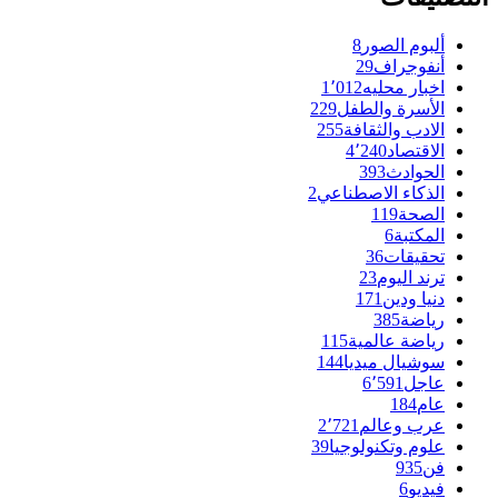
ألبوم الصور
8
أنفوجراف
29
اخبار محليه
1٬012
الأسرة والطفل
229
الادب والثقافة
255
الاقتصاد
4٬240
الحوادث
393
الذكاء الاصطناعي
2
الصحة
119
المكتبة
6
تحقيقات
36
ترند اليوم
23
دنيا ودين
171
رياضة
385
رياضة عالمية
115
سوشيال ميديا
144
عاجل
6٬591
عام
184
عرب وعالم
2٬721
علوم وتكنولوجيا
39
فن
935
فيديو
6