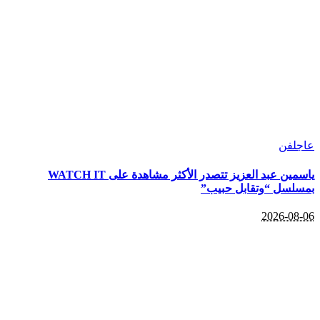
ل
فن
ياسمين عبد العزيز تتصدر الأكثر مشاهدة على WATCH IT
لسل “وتقابل حبيب”
2026-08