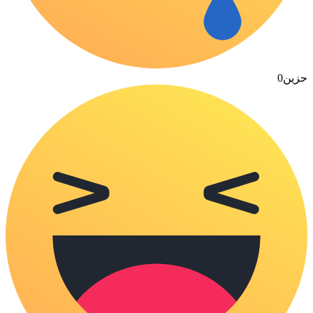
حزين
0