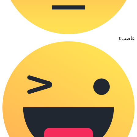
غاضب
0