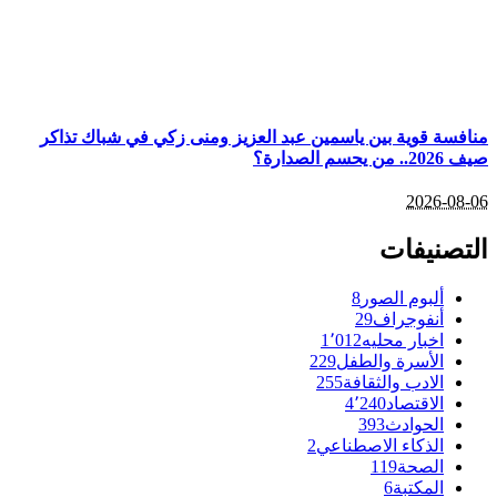
منافسة قوية بين ياسمين عبد العزيز ومنى زكي في شباك تذاكر
صيف 2026.. من يحسم الصدارة؟
2026-08-06
التصنيفات
ألبوم الصور
8
أنفوجراف
29
اخبار محليه
1٬012
الأسرة والطفل
229
الادب والثقافة
255
الاقتصاد
4٬240
الحوادث
393
الذكاء الاصطناعي
2
الصحة
119
المكتبة
6