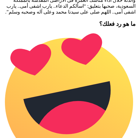
والدته خلال أداء مناسك العمرة فى الأراضى المقدسة بالمملكة
السعودية، صحبها بتعليق: “اسألكم الدعاء.. ‏يارب اشفى أمى.. يارب
‏اشفى أمى.. اللهم صلى على سيدنا محمد وعلى آله وصحبه وسلم”.
ما هو رد فعلك؟