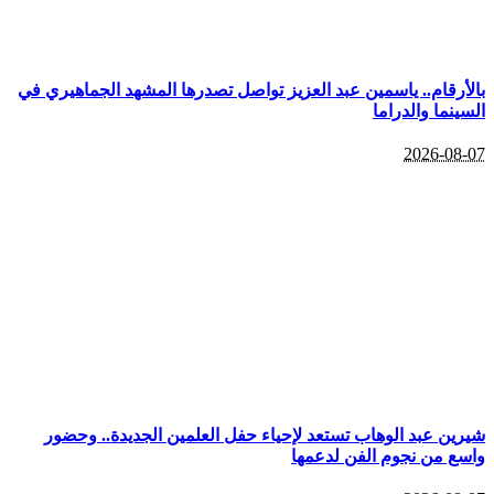
بالأرقام.. ياسمين عبد العزيز تواصل تصدرها المشهد الجماهيري في
السينما والدراما
2026-08-07
شيرين عبد الوهاب تستعد لإحياء حفل العلمين الجديدة.. وحضور
واسع من نجوم الفن لدعمها