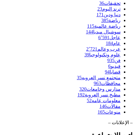
تحقيقات
36
ترند اليوم
23
دنيا ودين
171
رياضة
385
رياضة عالمية
115
سوشيال ميديا
144
عاجل
6٬591
عام
184
عرب وعالم
2٬721
علوم وتكنولوجيا
39
فن
935
فيديو
6
قضايا
94
متجتمع نسر العروبه
35
محافظات
963
مدارس وجامعات
320
مطبخ نسر العروبة
192
معلومات عامه
52
مقالات
146
منوعات
165
– الإعلانات –