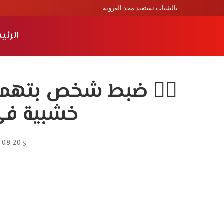
بالشباب نستعيد مجد العروبة
الرئي
👮‍♂️ ضبط شخص بتهم
خشبية في
-08-20