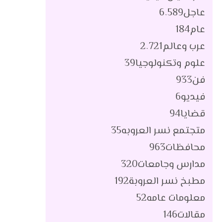
عاجل
6٬589
عام
184
عرب وعالم
2٬721
علوم وتكنولوجيا
39
فن
933
فيديو
6
قضايا
94
متجتمع نسر العروبه
35
محافظات
963
مدارس وجامعات
320
مطبخ نسر العروبة
192
معلومات عامه
52
مقالات
146