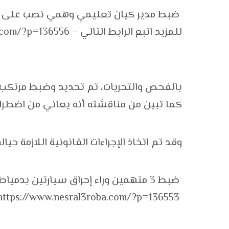
ضبط مدير كيان تعليمي وهمي نصب على ال
للمزيد اتبع الرابط التالي –
a.com/?p=136556
بالفحص والتحريات، تم تحديد وضبط مرتكب ا
كما تبين من مناقشته أنه يعاني من اضطر
وقد تم اتخاذ الإجراءات القانونية اللازمة حياله
ضبط 3 متهمين وراء إحراق سيارتين بدميا
https://www.nesral3roba.com/?p=136553