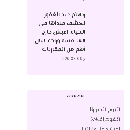
ريهام عبد الغفور
تكشف مبدأها في
الحياة: أعيش خارج
المنافسة وراحة البال
أهم من المقارنات
2026-08-06
التصنيفات
ألبوم الصور
8
أنفوجراف
29
اخبار محليه
1٬012