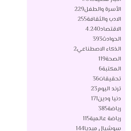
الأسرة والطفل
229
الادب والثقافة
255
الاقتصاد
4٬240
الحوادث
393
الذكاء الاصطناعي
2
الصحة
119
المكتبة
6
تحقيقات
36
ترند اليوم
23
دنيا ودين
171
رياضة
385
رياضة عالمية
115
سوشيال ميديا
144