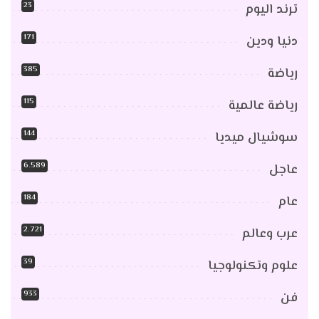
23
ترند اليوم
171
دنيا ودين
385
رياضة
115
رياضة عالمية
144
سوشيال ميديا
6٬589
عاجل
184
عام
2٬721
عرب وعالم
39
علوم وتكنولوجيا
933
فن