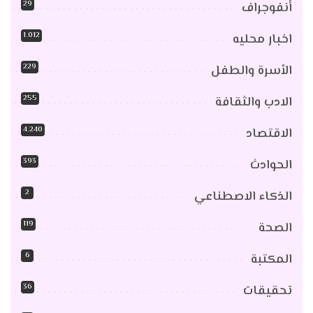
29
أنفوجراف
1٬012
اخبار محليه
229
الأسرة والطفل
255
الادب والثقافة
4٬240
الاقتصاد
393
الحوادث
2
الذكاء الاصطناعي
119
الصحة
6
المكتبة
36
تحقيقات