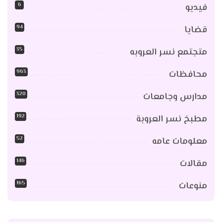
6
فيديو
94
قضايا
35
متجتمع نسر العروبه
963
محافظات
320
مدارس وجامعات
192
مطبخ نسر العروبة
52
معلومات عامه
146
مقالات
165
منوعات