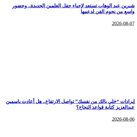
شيرين عبد الوهاب تستعد لإحياء حفل العلمين الجديدة.. وحضور
واسع من نجوم الفن لدعمها
2026-08-07
إيرادات “خلي بالك من نفسك” تواصل الارتفاع.. هل أعادت ياسمين
عبدالعزيز كتابة قواعد النجاح؟
2026-08-06