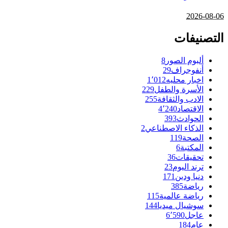
2026-08-06
التصنيفات
ألبوم الصور
8
أنفوجراف
29
اخبار محليه
1٬012
الأسرة والطفل
229
الادب والثقافة
255
الاقتصاد
4٬240
الحوادث
393
الذكاء الاصطناعي
2
الصحة
119
المكتبة
6
تحقيقات
36
ترند اليوم
23
دنيا ودين
171
رياضة
385
رياضة عالمية
115
سوشيال ميديا
144
عاجل
6٬590
عام
184