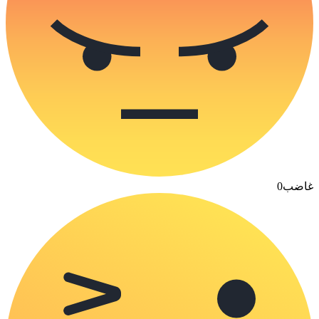
غاضب
0