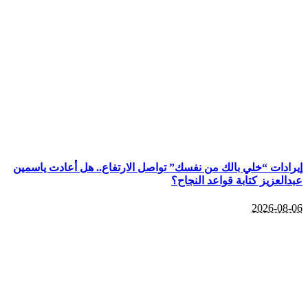
إيرادات “خلي بالك من نفسك” تواصل الارتفاع.. هل أعادت ياسمين
عبدالعزيز كتابة قواعد النجاح؟
2026-08-06