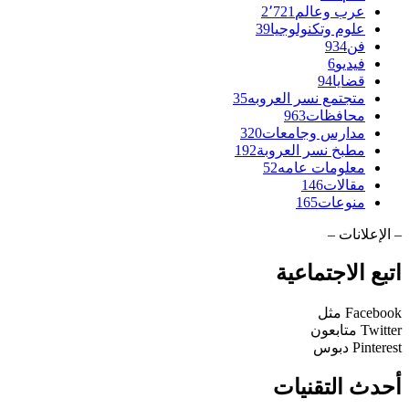
عرب وعالم
2٬721
علوم وتكنولوجيا
39
فن
934
فيديو
6
قضايا
94
متجتمع نسر العروبه
35
محافظات
963
مدارس وجامعات
320
مطبخ نسر العروبة
192
معلومات عامه
52
مقالات
146
منوعات
165
– الإعلانات –
اتبع الاجتماعية
Facebook
مثل
Twitter
متابعون
Pinterest
دبوس
أحدث التقنيات