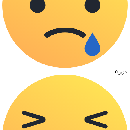
حزين
0