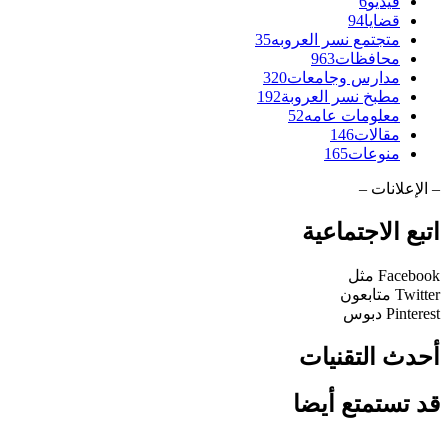
فيديو
6
قضايا
94
متجتمع نسر العروبه
35
محافظات
963
مدارس وجامعات
320
مطبخ نسر العروبة
192
معلومات عامه
52
مقالات
146
منوعات
165
– الإعلانات –
اتبع الاجتماعية
Facebook
مثل
Twitter
متابعون
Pinterest
دبوس
أحدث التقنيات
قد تستمتع أيضا