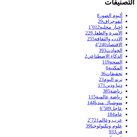
التصنيفات
ألبوم الصور
8
أنفوجراف
29
اخبار محليه
1٬012
الأسرة والطفل
229
الادب والثقافة
255
الاقتصاد
4٬240
الحوادث
393
الذكاء الاصطناعي
2
الصحة
119
المكتبة
6
تحقيقات
36
ترند اليوم
23
دنيا ودين
171
رياضة
385
رياضة عالمية
115
سوشيال ميديا
144
عاجل
6٬589
عام
184
عرب وعالم
2٬721
علوم وتكنولوجيا
39
فن
933