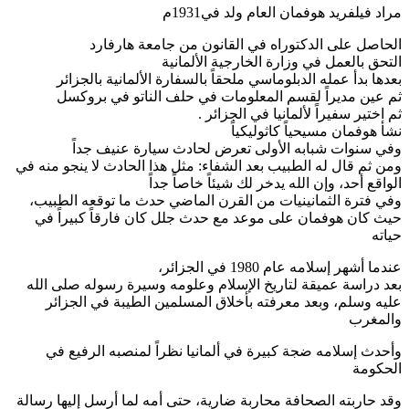
مراد فيلفريد هوفمان العام ولد في1931م
الحاصل على الدكتوراه في القانون من جامعة هارفارد
التحق بالعمل في وزارة الخارجية الألمانية
بعدها بدأ عمله الدبلوماسي ملحقاً بالسفارة الألمانية بالجزائر
ثم عين مديراً لقسم المعلومات في حلف الناتو في بروكسل
ثم اختير سفيراً لألمانيا في الجزائر .
نشأ هوفمان مسيحياً كاثوليكياً
وفي سنوات شبابه الأولى تعرض لحادث سيارة عنيف جداً
ومن ثم قال له الطبيب بعد الشفاء: مثل هذا الحادث لا ينجو منه في
الواقع أحد، وإن الله يدخر لك شيئاً خاصاً جداً
وفي فترة الثمانينيات من القرن الماضي حدث ما توقعه الطبيب،
حيث كان هوفمان على موعد مع حدث جلل كان فارقاً كبيراً في
حياته
عندما أشهر إسلامه عام 1980 في الجزائر،
بعد دراسة عميقة لتاريخ الإسلام وعلومه وسيرة رسوله صلى الله
عليه وسلم، وبعد معرفته بأخلاق المسلمين الطيبة في الجزائر
والمغرب
وأحدث إسلامه ضجة كبيرة في ألمانيا نظراً لمنصبه الرفيع في
الحكومة
وقد حاربته الصحافة محاربة ضارية، حتى أمه لما أرسل إليها رسالة