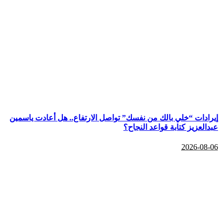
إيرادات “خلي بالك من نفسك” تواصل الارتفاع.. هل أعادت ياسمين
عبدالعزيز كتابة قواعد النجاح؟
2026-08-06