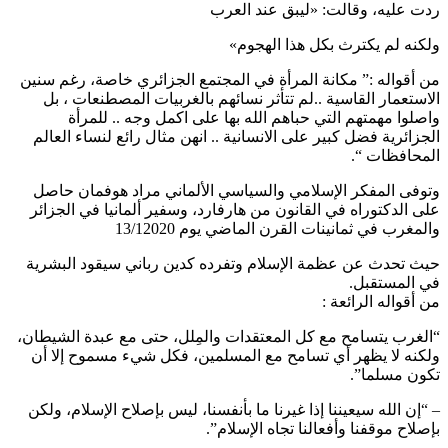
ردت عليه، وقالت: «ليبق عند العرب
ولكنه لم يكترث بكل هذا الهجوم»
من أقواله :” مكانة المرأة في المجتمع الجزائري خاصة، رغم سنين
الاستعمار القاسية ..لم تتأثر نسائهم بالغربيات المصطنعات ، بل
واصلوا مهمتهم التي حباهم الله بها على اكمل وجه .. للمرأة
الجزائرية فضل كبير على الانسانية .. انهن مثال رائع لنساء العالم
المحافظات “.
وتوفى المفكر الإسلامي والسياسي الألماني مراد هوفمان حاصل
على الدكتوراه في القانون من هارفارد، وسفير ألمانيا في الجزائر
والمغرب في ثمانينات القرن الماضي يوم 13/12020
حيث تحدث عن عظمة الإسلام وتفرده كدين رباني سيقود البشرية
في المستقبل.
‏من أقواله الرائعة :
“الغرب يتسامح مع كل المعتقدات والمِلل، حتى مع عبدة الشيطان،
ولكنه لا يظهر أي تسامح مع المسلمين، فكل شيء مسموح إلا أن
تكون مسلما”.
– “إن الله سيعيننا إذا غيرنا ما بأنفسنا، ليس بإصلاح الإسلام، ولكن
بإصلاح موقفنا وأفعالنا تجاه الإسلام”.