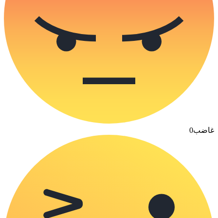
غاضب
0