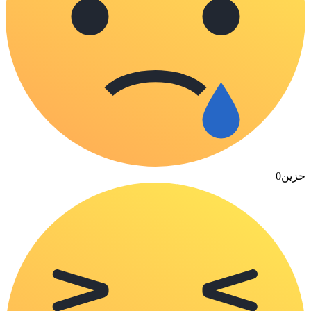
حزين
0